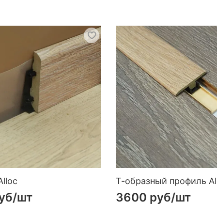
lloc
Т-образный профиль Al
уб
/шт
3600 руб
/шт