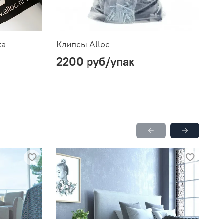
ка
Клипсы Alloc
М
2200 руб
/упак