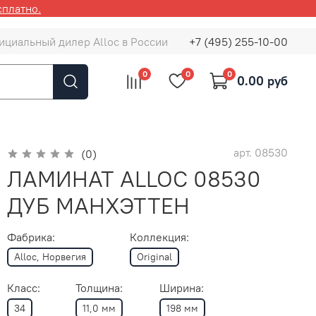
сплатно.
ициальный дилер Alloc в России
+7 (495) 255-10-00
0
0
0
0.00 руб
арт.
08530
(0)
ЛАМИНАТ ALLOC 08530
ДУБ МАНХЭТТЕН
Фабрика:
Коллекция:
Alloc, Норвегия
Original
Класс:
Толщина:
Ширина:
34
11,0 мм
198 мм