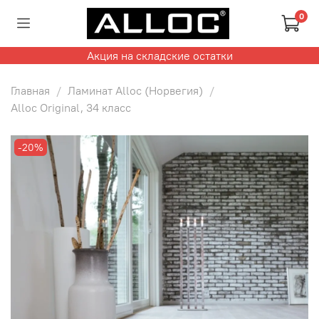
0
Акция на складские остатки
Главная
Ламинат Alloc (Норвегия)
Alloc Original, 34 класс
-20%