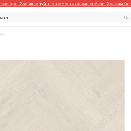
ие цен. Зафиксируйте стоимость прямо сейчас. Храним бе
лата
Оф