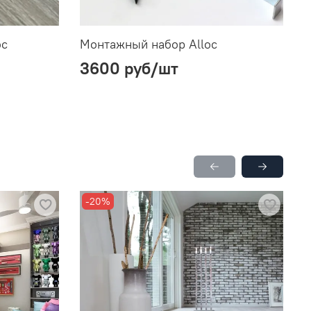
oc
Монтажный набор Alloc
К
3600 руб
/шт
-20%