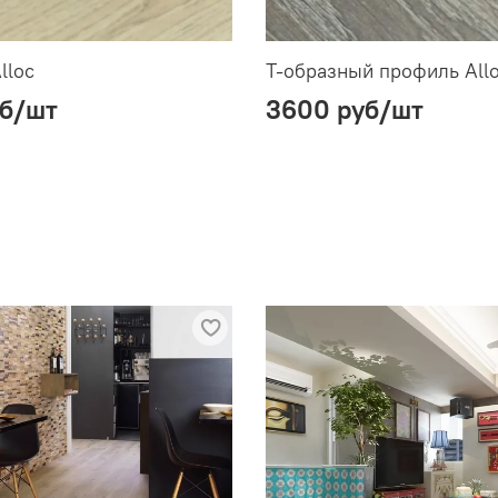
lloc
Т-образный профиль All
б
/шт
3600 руб
/шт