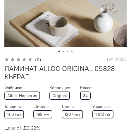
арт.
05828
(0)
ЛАМИНАТ ALLOC ORIGINAL 05828
КЬЕРАГ
Фабрика:
Коллекция:
Класс:
Alloc, Норвегия
Original
34
Толщина:
Ширина:
Длина:
Упаковка:
11,0 мм
198 мм
1207 мм
1,912 м2
Цена с НДС 22%