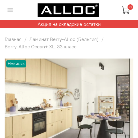
0
Акция на складские остатки
Главная
Ламинат Berry-Alloc (Бельгия)
Berry-Alloc Ocean+ XL, 33 класс
Новинка